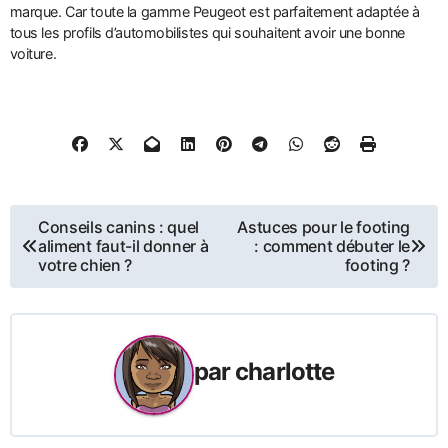
marque. Car toute la gamme Peugeot est parfaitement adaptée à
tous les profils d’automobilistes qui souhaitent avoir une bonne
voiture.
Navigation
Conseils canins : quel
Astuces pour le footing
aliment faut-il donner à
: comment débuter le
de
votre chien ?
footing ?
l’article
par
charlotte