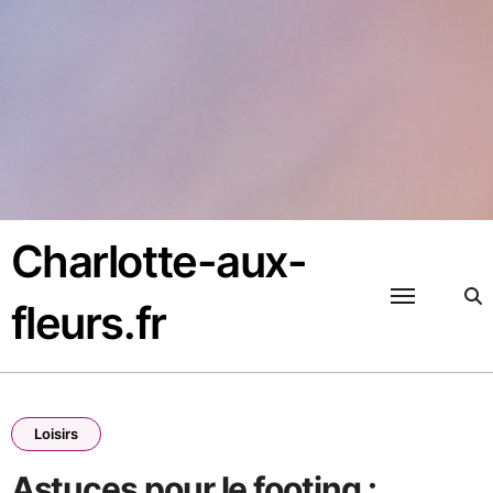
Passer
au
contenu
Charlotte-aux-
fleurs.fr
Loisirs
Astuces pour le footing :