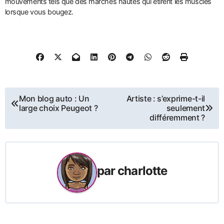
mouvements tels que des marches hautes qui étirent les muscles
lorsque vous bougez.
Navigation
Mon blog auto : Un
Artiste : s’exprime-t-il
large choix Peugeot ?
seulement
de
différemment ?
l’article
par
charlotte