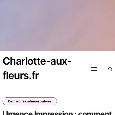
Passer
au
contenu
Charlotte-aux-
fleurs.fr
Démarches administratives
Urgence Impression : comment