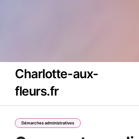
Passer
au
contenu
Charlotte-aux-
fleurs.fr
Démarches administratives