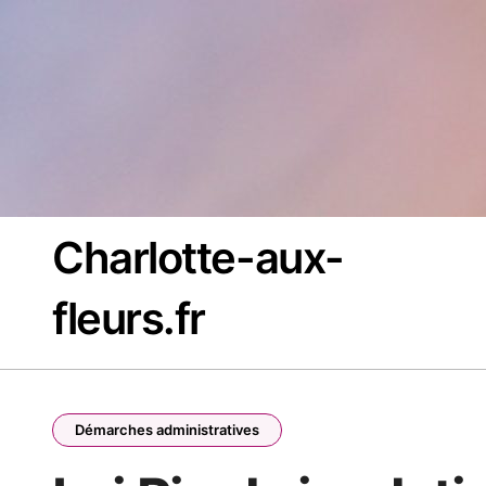
Passer
au
contenu
Charlotte-aux-
fleurs.fr
Démarches administratives