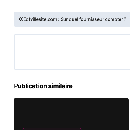
Navigation
Edfvillesite.com : Sur quel fournisseur compter ?
de
l’article
Publication similaire