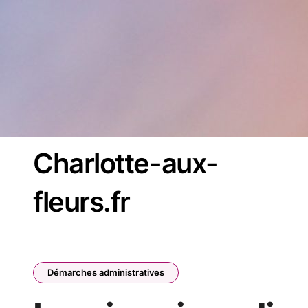
Passer
au
contenu
Charlotte-aux-
fleurs.fr
Démarches administratives