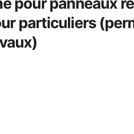
ne pour panneaux ré
r particuliers (perm
avaux)