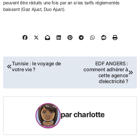
peuvent être réduits une fois par an si les tarifs réglementés
baissent (Gaz Ajust, Duo Ajust).
Navigation
Tunisie : le voyage de
EDF ANGERS :
votre vie ?
comment adhérer à
de
cette agence
d’electricité ?
l’article
par
charlotte