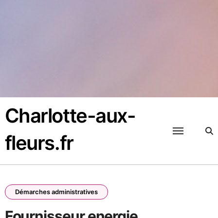
Passer
au
contenu
Charlotte-aux-
fleurs.fr
Démarches administratives
Fournisseur energie