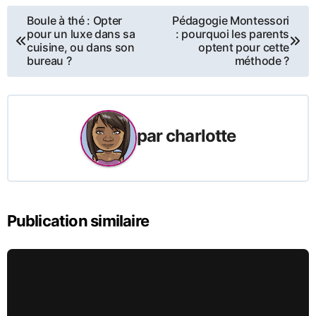
Navigation
Boule à thé : Opter
Pédagogie Montessori
pour un luxe dans sa
: pourquoi les parents
de
cuisine, ou dans son
optent pour cette
bureau ?
méthode ?
l’article
par
charlotte
Publication similaire