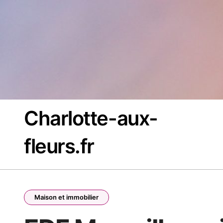
Passer
au
contenu
Charlotte-aux-
fleurs.fr
Maison et immobilier