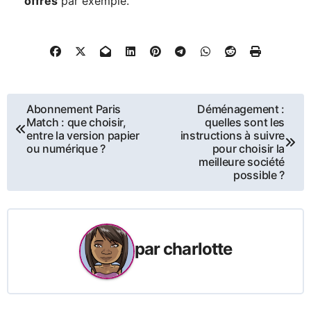
offres
par exemple.
Navigation
Abonnement Paris
Déménagement :
Match : que choisir,
quelles sont les
de
entre la version papier
instructions à suivre
ou numérique ?
pour choisir la
meilleure société
l’article
possible ?
par
charlotte