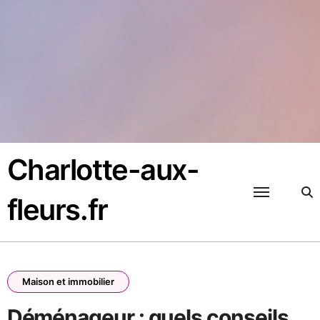
Passer
au
contenu
Charlotte-aux-
fleurs.fr
Maison et immobilier
Déménageur : quels conseils