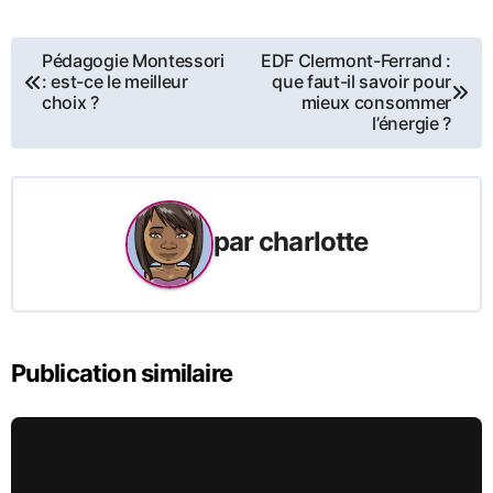
Navigation
Pédagogie Montessori
EDF Clermont-Ferrand :
: est-ce le meilleur
que faut-il savoir pour
de
choix ?
mieux consommer
l’énergie ?
l’article
par
charlotte
Publication similaire