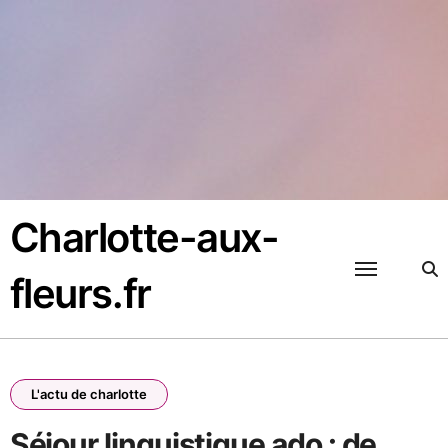
Passer
au
contenu
Charlotte-aux-
fleurs.fr
L'actu de charlotte
Séjour linguistique ado : de