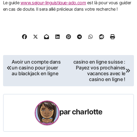
Le guide
www.sejour-linguistique-ado.com
est là pour vous guider
en cas de doute. Il sera allié précieux dans votre recherche !
Navigation
Avoir un compte dans
casino en ligne suisse :
un casino pour jouer
Payez vos prochaines
de
au blackjack en ligne
vacances avec le
casino en ligne !
l’article
par
charlotte