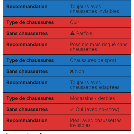
Recommandation
Toujours avec
chaussettes invisibles
Type de chaussures
Cuir
Sans chaussettes
⚠️ Parfois
Recommandation
Possible mais risqué sans
chaussettes
Type de chaussures
Chaussures de sport
Sans chaussettes
❌ Non
Recommandation
Toujours avec
chaussettes adaptées
Type de chaussures
Mocassins / derbies
Sans chaussettes
✅ Oui (avec no-show)
Recommandation
Idéal avec chaussettes
invisibles