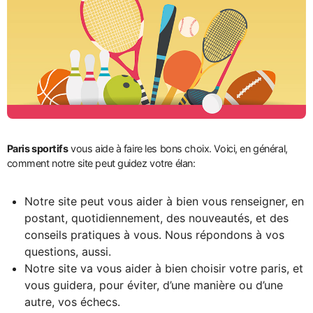
Paris sportifs
vous aide à faire les bons choix. Voici, en général,
comment notre site peut guidez votre élan:
Notre site peut vous aider à bien vous renseigner, en
postant, quotidiennement, des nouveautés, et des
conseils pratiques à vous. Nous répondons à vos
questions, aussi.
Notre site va vous aider à bien choisir votre paris, et
vous guidera, pour éviter, d’une manière ou d’une
autre, vos échecs.