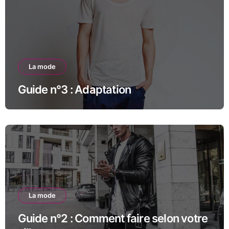
La mode
Guide n°3 : Adaptation
La mode
Guide n°2 : Comment faire selon votre