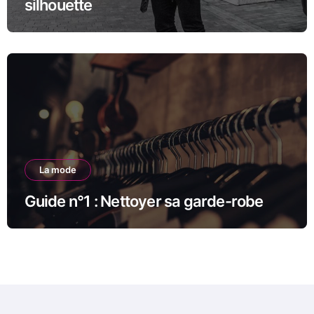
silhouette
La mode
Guide n°1 : Nettoyer sa garde-robe