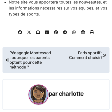
Notre site vous apportera toutes les nouveautés, et
les informations nécessaires sur vos équipes, et vos
types de sports.
Navigation
Pédagogie Montessori
Paris sportif :
: pourquoi les parents
Comment choisir?
de
optent pour cette
méthode ?
l’article
par
charlotte