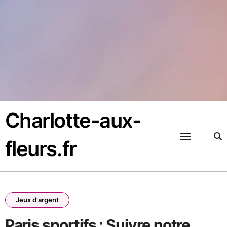
Passer
au
contenu
Charlotte-aux-
fleurs.fr
Jeux d'argent
Paris sportifs : Suivre notre