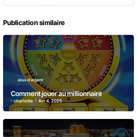
Publication similaire
Jeux d'argent
Comment jouer au millionnaire
charlotte
Avr 4, 2025