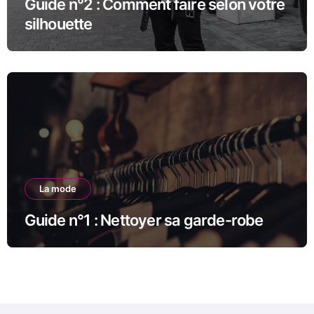
Guide n°2 : Comment faire selon votre
silhouette
La mode
Guide n°1 : Nettoyer sa garde-robe