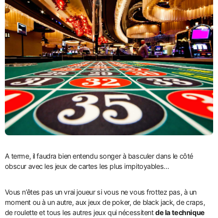
A terme, il faudra bien entendu songer à basculer dans le côté
obscur avec les jeux de cartes les plus impitoyables…
Vous n’êtes pas un vrai joueur si vous ne vous frottez pas, à un
moment ou à un autre, aux jeux de poker, de black jack, de craps,
de roulette et tous les autres jeux qui nécessitent
de la technique