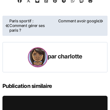
Navigation
Paris sportif :
Comment avoir google
Comment gérer ses
de
paris ?
l’article
par
charlotte
Publication similaire