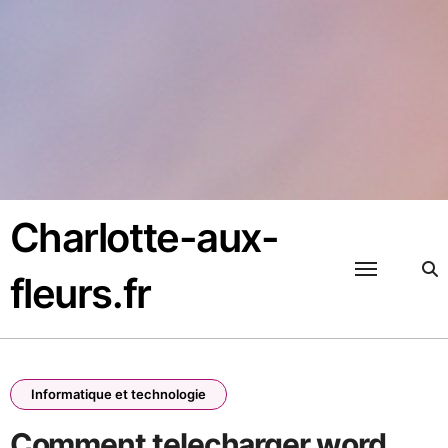
Passer
au
contenu
Charlotte-aux-
fleurs.fr
Informatique et technologie
Comment telecharger word