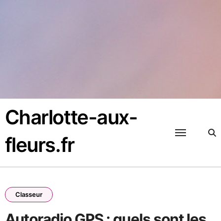
Passer
au
contenu
Charlotte-aux-
fleurs.fr
Classeur
Autoradio GPS : quels sont les