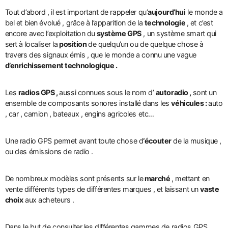
Tout d’abord , il est important de rappeler qu’
aujourd’hui
le monde a
bel et bien évolué , grâce à l’apparition de la
technologie
, et c’est
encore avec l’exploitation du
système GPS
, un système smart qui
sert à localiser la
position
de quelqu’un ou de quelque chose à
travers des signaux émis , que le monde a connu une vague
d’enrichissement technologique .
Les
radios GPS ,
aussi connues sous le nom d’
autoradio ,
sont un
ensemble de composants sonores installé dans les
véhicules :
auto
, car , camion , bateaux , engins agricoles etc…
Une radio GPS permet avant toute chose d
‘écouter
de la musique ,
ou des émissions de radio .
De nombreux modèles sont présents sur le
marché
, mettant en
vente différents types de différentes marques , et laissant un
vaste
choix
aux acheteurs .
Dans le but de consulter les différentes gammes de radios GPS