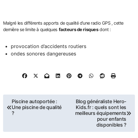
Malgré les différents apports de qualité d’une radio GPS , cette
dernière se limite à quelques
facteurs de risques
dont :
provocation d’accidents routiers
ondes sonores dangereuses
Navigation
Piscine autoportée :
Blog généraliste Hero-
Une piscine de qualité
Kids.fr : quels sont les
de
?
meilleurs équipements
pour enfants
disponibles ?
l’article