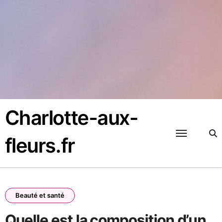
Passer
au
contenu
Charlotte-aux-
fleurs.fr
Beauté et santé
Quelle est la composition d’un